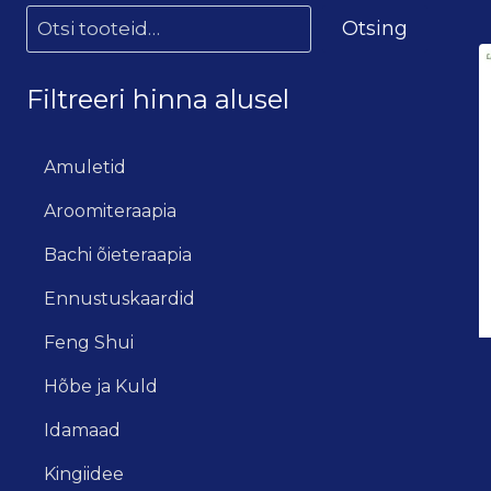
Otsing
Filtreeri hinna alusel
Amuletid
Aroomiteraapia
Bachi õieteraapia
Ennustuskaardid
Feng Shui
Hõbe ja Kuld
Idamaad
Kingiidee