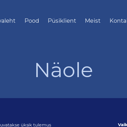
valeht
Pood
Püsiklient
Meist
Konta
Näole
uvatakse üksik tulemus