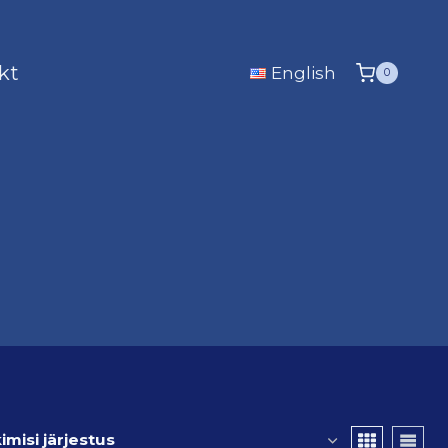
kt
English
0