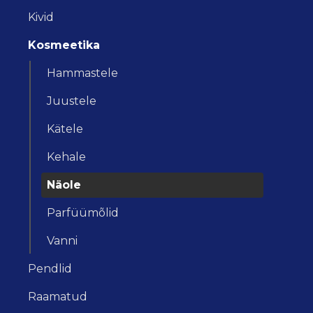
Kivid
Kosmeetika
Hammastele
Juustele
Kätele
Kehale
Näole
Parfüümõlid
Vanni
Pendlid
Raamatud