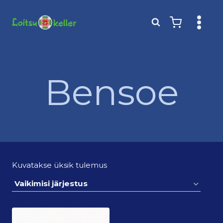
Skip
to
content
Bensoe
Kuvatakse üksik tulemus