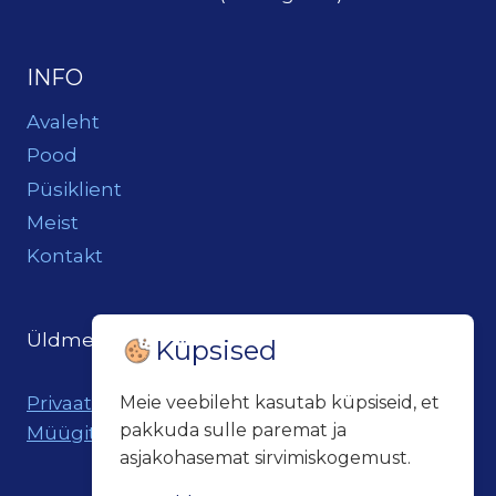
INFO
Avaleht
Pood
Püsiklient
Meist
Kontakt
Üldmeil:
loits@loitsukeller.ee
Küpsised
Meie veebileht kasutab küpsiseid, et
Privaatsuspoliitika
pakkuda sulle paremat ja
Müügitingimused
asjakohasemat sirvimiskogemust.