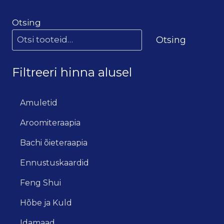
Otsing
Otsing
Filtreeri hinna alusel
Amuletid
Aroomiteraapia
Bachi õieteraapia
Ennustuskaardid
Feng Shui
Hõbe ja Kuld
Idamaad