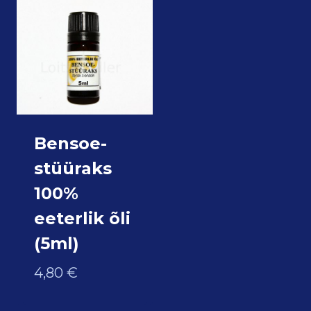
Bensoe-
stüüraks
100%
eeterlik õli
(5ml)
4,80
€