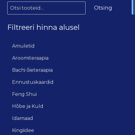
Otsing
Filtreeri hinna alusel
Amuletid
Aroomiteraapia
Bachi õieteraapia
Ennustuskaardid
Feng Shui
Hõbe ja Kuld
Idamaad
Kingiidee