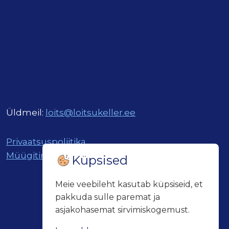
Üldmeil:
loits@loitsukeller.ee
Privaatsuspoliitika
Müügitingimused
Küpsised
Meie veebileht kasutab küpsiseid, et
pakkuda sulle paremat ja
asjakohasemat sirvimiskogemust.