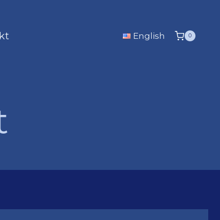
kt
English
0
t