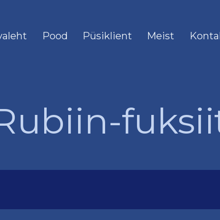
valeht
Pood
Püsiklient
Meist
Konta
Rubiin-fuksii