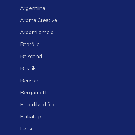
Argentiina
Aroma Creative
Aroomilambid
Baasõlid
Balscand
Basiilik
Bensoe
Bergamott
Eeterlikud õlid
Eukalüpt
Fenkol