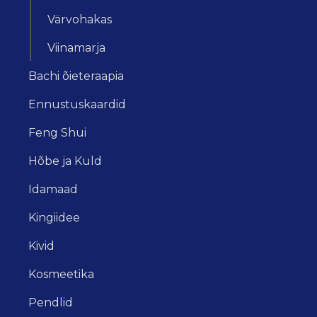
Värvohakas
Viinamarja
Bachi õieteraapia
Ennustuskaardid
Feng Shui
Hõbe ja Kuld
Idamaad
Kingiidee
Kivid
Kosmeetika
Pendlid