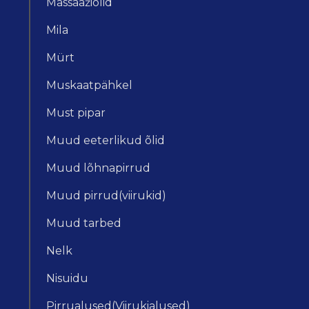
Massaažiõlid
Mila
Mürt
Muskaatpähkel
Must pipar
Muud eeterlikud õlid
Muud lõhnapirrud
Muud pirrud(viirukid)
Muud tarbed
Nelk
Nisuidu
Pirrualused(Viirukialused)