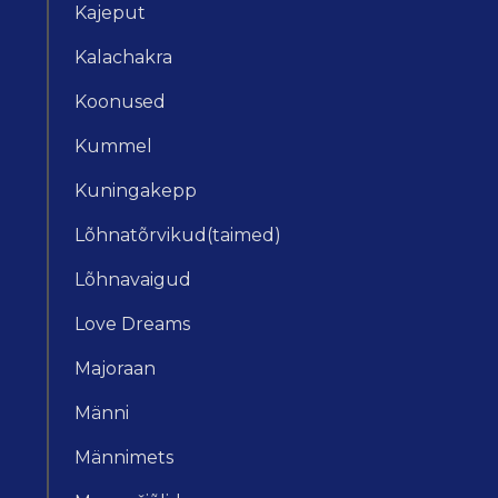
Kajeput
Kalachakra
Koonused
Kummel
Kuningakepp
Lõhnatõrvikud(taimed)
Lõhnavaigud
Love Dreams
Majoraan
Männi
Männimets