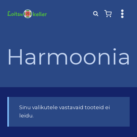
Skip
to
content
Harmoonia
Sinu valikutele vastavaid tooteid ei
leidu.