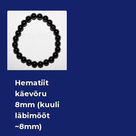
Hematiit
käevõru
8mm (kuuli
läbimõõt
~8mm)