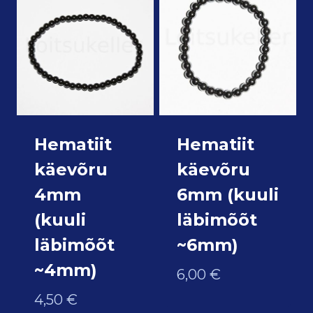
Hematiit
Hematiit
käevõru
käevõru
4mm
6mm (kuuli
(kuuli
läbimõõt
läbimõõt
~6mm)
~4mm)
6,00
€
4,50
€