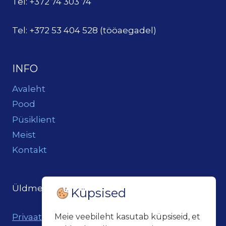
Tel: +372 74 303 74
Tel: +372 53 404 528 (tööaegadel)
INFO
Avaleht
Pood
Püsiklient
Meist
Kontakt
Üldmeil:
loits@loitsukeller.ee
Küpsised
Meie veebileht kasutab küpsiseid, et
Privaatsuspoliitika