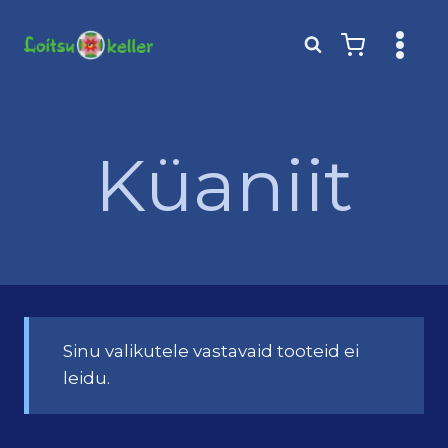
Skip
to
content
Küaniit
Sinu valikutele vastavaid tooteid ei
leidu.