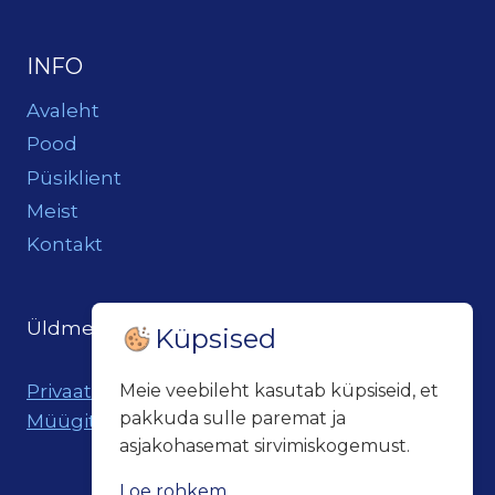
INFO
Avaleht
Pood
Püsiklient
Meist
Kontakt
Üldmeil:
loits@loitsukeller.ee
Küpsised
Privaatsuspoliitika
Meie veebileht kasutab küpsiseid, et
pakkuda sulle paremat ja
Müügitingimused
asjakohasemat sirvimiskogemust.
Loe rohkem...