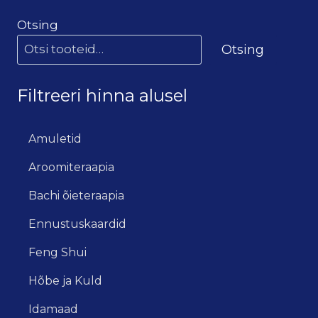
Otsing
Otsing
Filtreeri hinna alusel
Amuletid
Aroomiteraapia
Bachi õieteraapia
Ennustuskaardid
Feng Shui
Hõbe ja Kuld
Idamaad