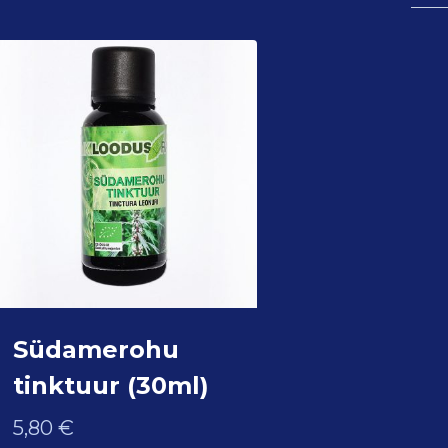
Südamerohu
tinktuur (30ml)
5,80
€