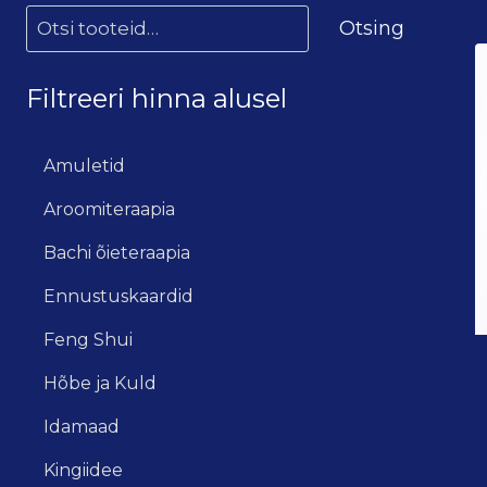
Otsing
Filtreeri hinna alusel
Amuletid
Aroomiteraapia
Bachi õieteraapia
Ennustuskaardid
Feng Shui
Hõbe ja Kuld
Idamaad
Kingiidee