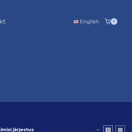
kt
English
0