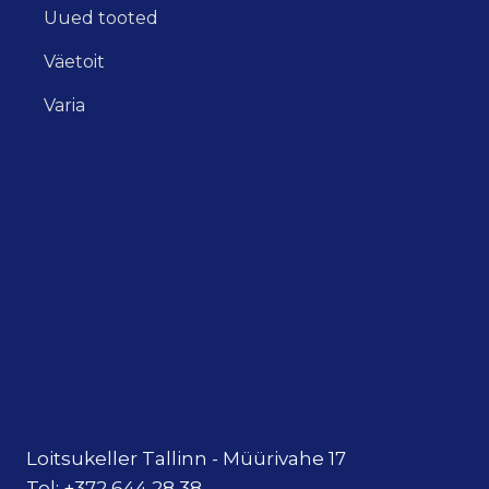
Uued tooted
Väetoit
Varia
Loitsukeller Tallinn - Müürivahe 17
Tel: +372 644 28 38