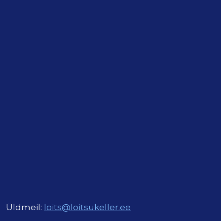
Üldmeil:
loits@loitsukeller.ee