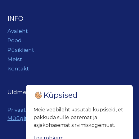
INFO
Avaleht
Pood
Püsiklient
Meist
Kontakt
Üldmeil:
loits@loitsukeller.ee
Küpsised
Privaatsuspoliitika
Meie veebileht kasutab küpsiseid, et
pakkuda sulle paremat ja
Müügitingimused
asjakohasemat sirvimiskogemust.
Loe rohkem...