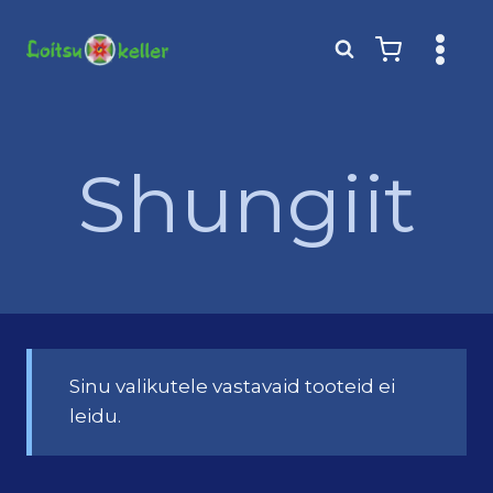
Skip
to
content
Shungiit
Sinu valikutele vastavaid tooteid ei
leidu.