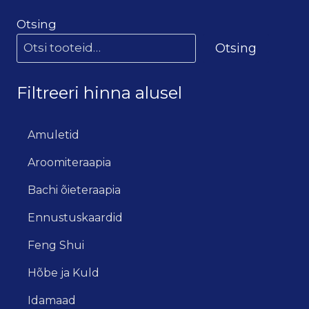
Otsing
Otsing
Filtreeri hinna alusel
Amuletid
Aroomiteraapia
Bachi õieteraapia
Ennustuskaardid
Feng Shui
Hõbe ja Kuld
Idamaad