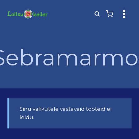
Skip
to
content
Sebramarmo
Sinu valikutele vastavaid tooteid ei
leidu.