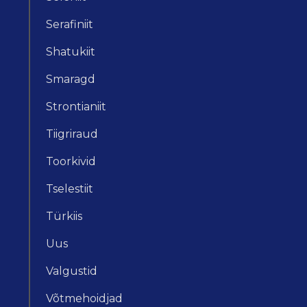
Serafiniit
Shatukiit
Smaragd
Strontianiit
Tiigriraud
Toorkivid
Tselestiit
Türkiis
Uus
Valgustid
Võtmehoidjad