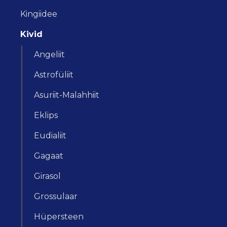
Kingiidee
Kivid
Angeliit
Astrofüliit
Asuriit-Malahhiit
Eklips
Eudialiit
Gagaat
Girasol
Grossulaar
Hüpersteen