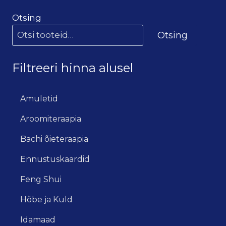
Otsing
Otsing
Filtreeri hinna alusel
Amuletid
Aroomiteraapia
Bachi õieteraapia
Ennustuskaardid
Feng Shui
Hõbe ja Kuld
Idamaad