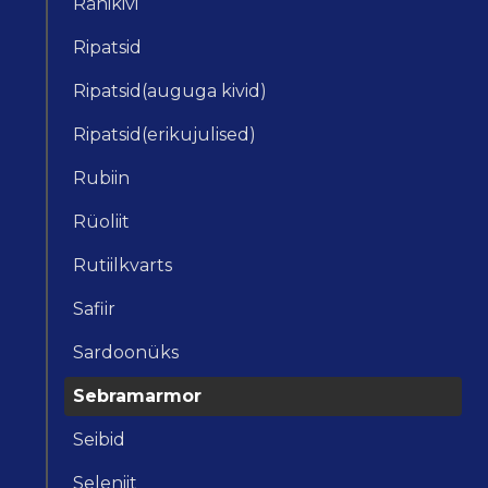
Ränikivi
Ripatsid
Ripatsid(auguga kivid)
Ripatsid(erikujulised)
Rubiin
Rüoliit
Rutiilkvarts
Safiir
Sardoonüks
Sebramarmor
Seibid
Seleniit