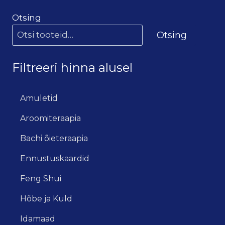
Otsing
Otsing
Filtreeri hinna alusel
Amuletid
Aroomiteraapia
Bachi õieteraapia
Ennustuskaardid
Feng Shui
Hõbe ja Kuld
Idamaad