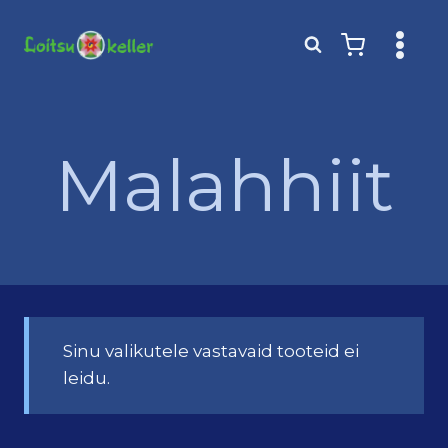
Skip
to
content
Malahhiit
Sinu valikutele vastavaid tooteid ei
leidu.