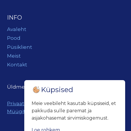
INFO
Avaleht
Pood
Püsiklient
Meist
Kontakt
Üldmeil:
loits@loitsukeller.ee
Küpsised
Privaatsuspoliitika
Meie veebileht kasutab küpsiseid, et
pakkuda sulle paremat ja
Müügitingimused
asjakohasemat sirvimiskogemust.
Loe rohkem...