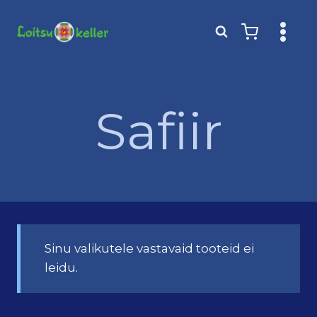
Skip
to
content
Safiir
Sinu valikutele vastavaid tooteid ei
leidu.