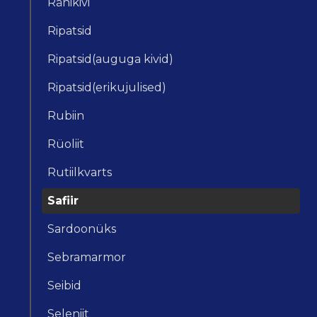
Ränikivi
Ripatsid
Ripatsid(auguga kivid)
Ripatsid(erikujulised)
Rubiin
Rüoliit
Rutiilkvarts
Safiir
Sardoonüks
Sebramarmor
Seibid
Seleniit