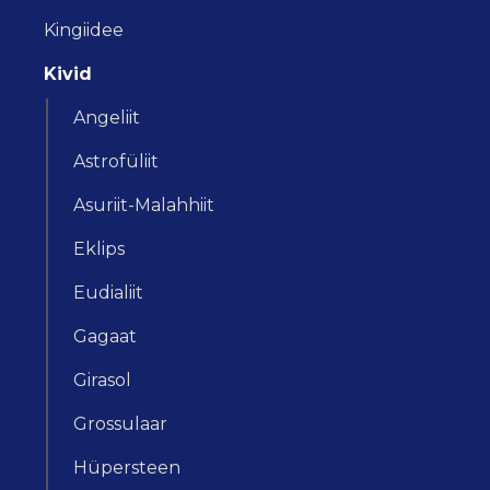
Kingiidee
Kivid
Angeliit
Astrofüliit
Asuriit-Malahhiit
Eklips
Eudialiit
Gagaat
Girasol
Grossulaar
Hüpersteen