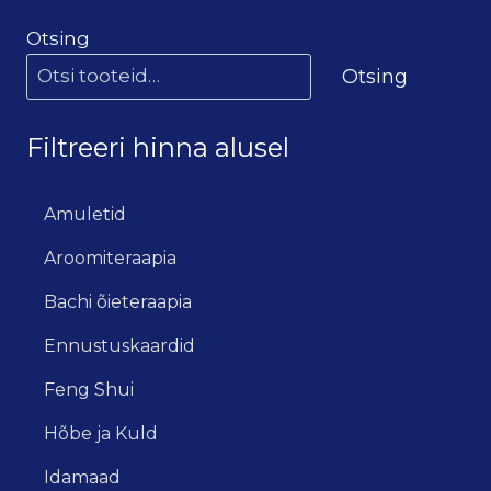
Otsing
Otsing
Filtreeri hinna alusel
Amuletid
Aroomiteraapia
Bachi õieteraapia
Ennustuskaardid
Feng Shui
Hõbe ja Kuld
Idamaad