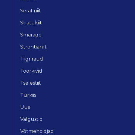
Serafiniit
Shatukiit
Smaragd
Strontianiit
Tiigriraud
Toorkivid
Tselestiit
Türkiis
Uus
Valgustid
Võtmehoidjad