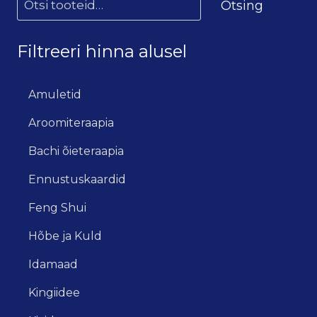
Otsing
Filtreeri hinna alusel
Amuletid
Aroomiteraapia
Bachi õieteraapia
Ennustuskaardid
Feng Shui
Hõbe ja Kuld
Idamaad
Kingiidee