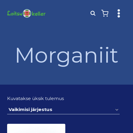
Skip
to
content
Morganiit
Kuvatakse üksik tulemus