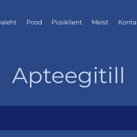
valeht
Pood
Püsiklient
Meist
Konta
Apteegitill