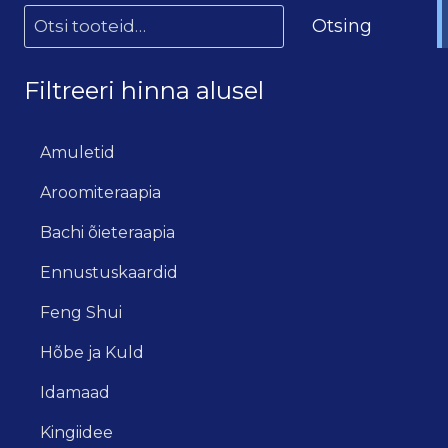
Otsing
Filtreeri hinna alusel
Amuletid
Aroomiteraapia
Bachi õieteraapia
Ennustuskaardid
Feng Shui
Hõbe ja Kuld
Idamaad
Kingiidee