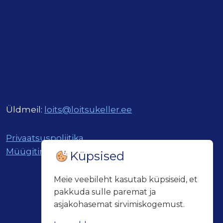
Üldmeil:
loits@loitsukeller.ee
Privaatsuspoliitika
Müügitingimused
Küpsised
Meie veebileht kasutab küpsiseid, et
pakkuda sulle paremat ja
asjakohasemat sirvimiskogemust.