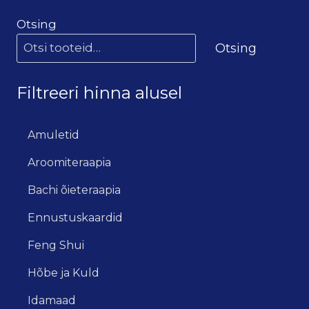
Otsing
Otsing
Filtreeri hinna alusel
Amuletid
Aroomiteraapia
Bachi õieteraapia
Ennustuskaardid
Feng Shui
Hõbe ja Kuld
Idamaad