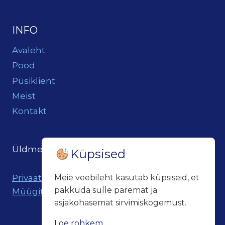
INFO
Avaleht
Pood
Püsiklient
Meist
Kontakt
Üldmeil:
loits@loitsukeller.ee
Küpsised
Privaatsuspoliitika
Meie veebileht kasutab küpsiseid, et
pakkuda sulle paremat ja
Müügitingimused
asjakohasemat sirvimiskogemust.
Loe rohkem...