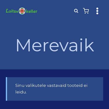
Skip
to
content
Merevaik
Sinu valikutele vastavaid tooteid ei
leidu.