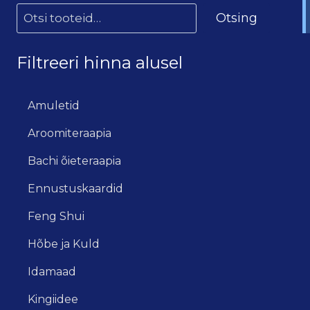
Otsing
Filtreeri hinna alusel
Amuletid
Aroomiteraapia
Bachi õieteraapia
Ennustuskaardid
Feng Shui
Hõbe ja Kuld
Idamaad
Kingiidee