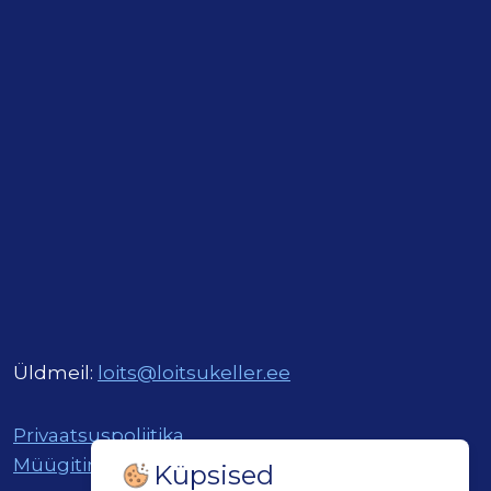
Üldmeil:
loits@loitsukeller.ee
Privaatsuspoliitika
Müügitingimused
Küpsised