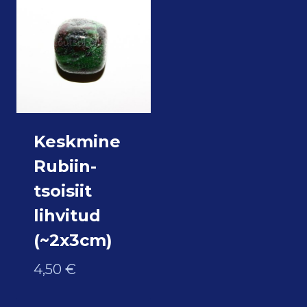
Keskmine
Rubiin-
tsoisiit
lihvitud
(~2x3cm)
4,50
€