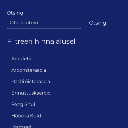
Otsing
Otsing
Filtreeri hinna alusel
Amuletid
Aroomiteraapia
Bachi õieteraapia
Ennustuskaardid
Feng Shui
Hõbe ja Kuld
Idamaad