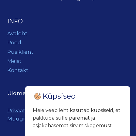
INFO
Avaleht
Pood
Püsiklient
Meist
Kontakt
Üldmeil:
loits@loitsukeller.ee
Küpsised
Meie veebileht kasutab küpsiseid, et
Privaatsuspoliitika
pakkuda sulle paremat ja
Müügitingimused
asjakohasemat sirvimiskogemust.