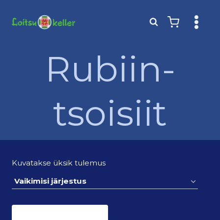
Skip
to
content
Rubiin-
tsoisiit
Kuvatakse üksik tulemus