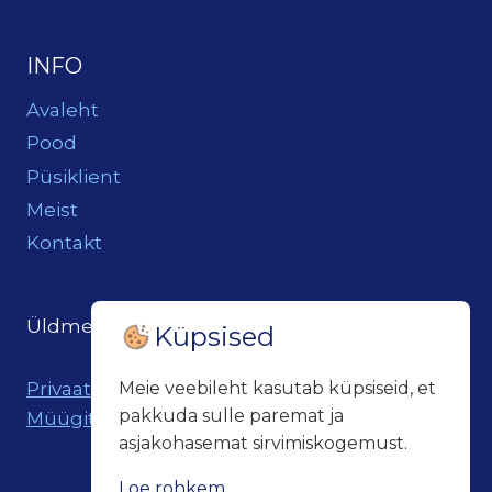
INFO
Avaleht
Pood
Püsiklient
Meist
Kontakt
Üldmeil:
loits@loitsukeller.ee
Küpsised
Privaatsuspoliitika
Meie veebileht kasutab küpsiseid, et
pakkuda sulle paremat ja
Müügitingimused
asjakohasemat sirvimiskogemust.
Loe rohkem...