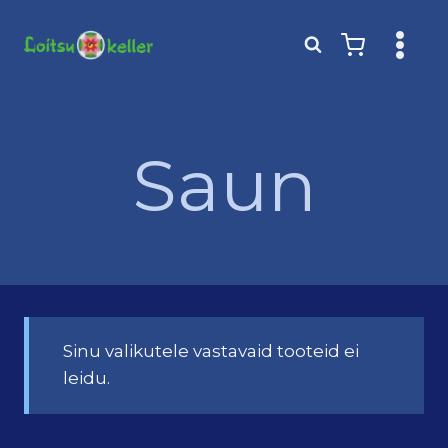
Skip
to
content
Saun
Sinu valikutele vastavaid tooteid ei
leidu.