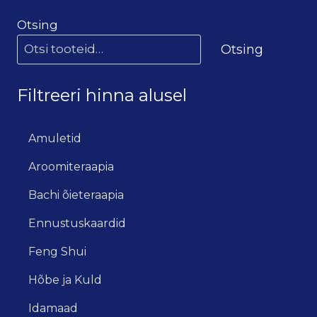
Otsing
Otsing
Filtreeri hinna alusel
Amuletid
Aroomiteraapia
Bachi õieteraapia
Ennustuskaardid
Feng Shui
Hõbe ja Kuld
Idamaad