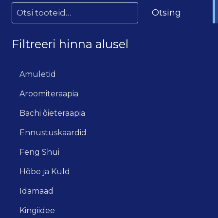
Otsing
Filtreeri hinna alusel
Amuletid
Aroomiteraapia
Bachi õieteraapia
Ennustuskaardid
Feng Shui
Hõbe ja Kuld
Idamaad
Kingiidee