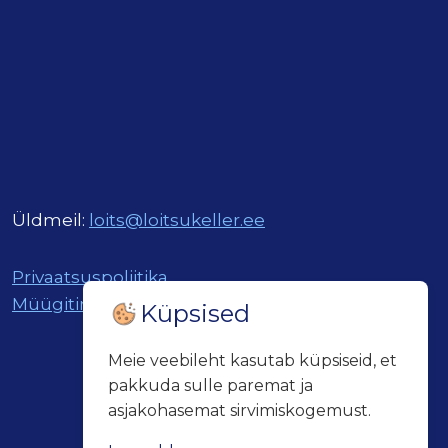
Üldmeil:
loits@loitsukeller.ee
Privaatsuspoliitika
Müügitingimused
Küpsised
Meie veebileht kasutab küpsiseid, et
pakkuda sulle paremat ja
asjakohasemat sirvimiskogemust.