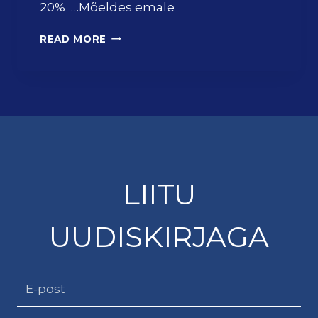
20% …Mõeldes emale
E
READ MORE
M
A
D
E
P
Ä
E
V
A
LIITU
K
S
UUDISKIRJAGA