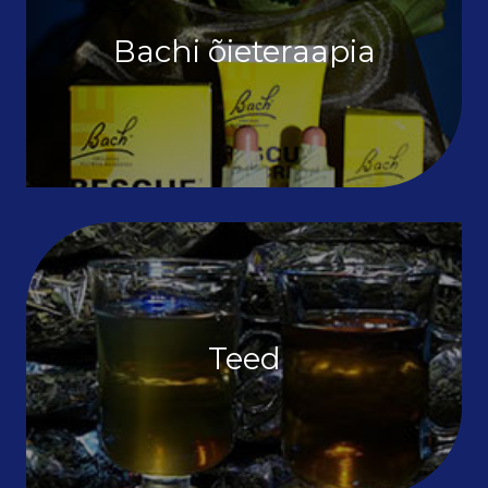
Bachi õieteraapia
Teed