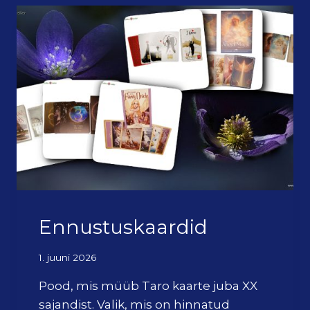
U
S
T
U
S
6
.
A
U
G
U
S
T
I
L
Ennustuskaardid
1. juuni 2026
Pood, mis müüb Taro kaarte juba XX
sajandist. Valik, mis on hinnatud