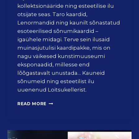
kollektsionääride ning esteetilise ilu
otsijate seas. Taro kaardid,
Lenormandid ning kaunilt sõnastatud
esoteerilised sõnumikaardid –
igaühele midagi. Terve sein ilusaid
muinasjutulisi kaardipakke, mis on
nagu väikesed kunstimuuseumi
eksponaadid, millesse end
lõõgastavalt unustada… Kauneid
sõnumeid ning esteetilist ilu
uuenenud Loitsukellerist.
E
READ MORE
N
N
U
S
T