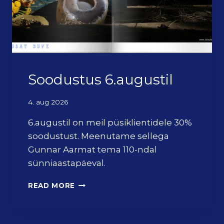
Soodustus 6.augustil
4. aug 2026
6.augustil on meil püsiklientidele 30%
soodustust. Meenutame sellega
Gunnar Aarmat tema 110-ndal
sünniaastapäeval.
S
READ MORE
O
O
D