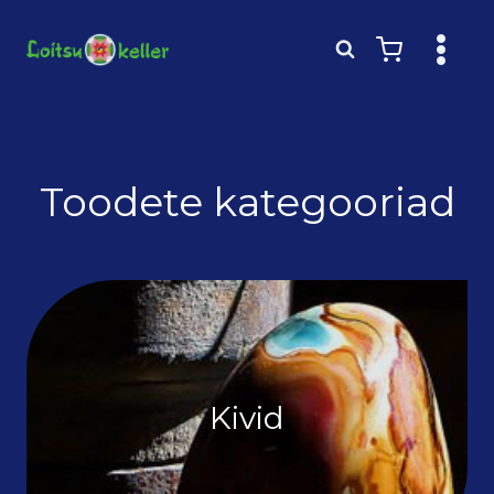
Skip
to
content
Toodete kategooriad
Kivid