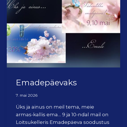
U
S
K
A
A
R
D
I
D
Emadepäevaks
7. mai 2026
Üks ja ainus on meil tema, meie
armas-kallis ema… 9 ja 10-ndal mail on
Loitsukelleris Emadepäeva soodustus