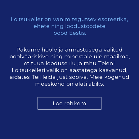
Loitsukeller on vanim tegutsev esoteerika,
ehete ning loodustoodete
pood Eestis.
Pakume hoole ja armastusega valitud
poolvääriskive ning mineraale üle maailma,
et tuua looduse ilu ja rahu Teieni.
Loitsukelleri valik on aastatega kasvanud,
aidates Teil leida just sobiva. Meie kogenud
meeskond on alati abiks.
Loe rohkem