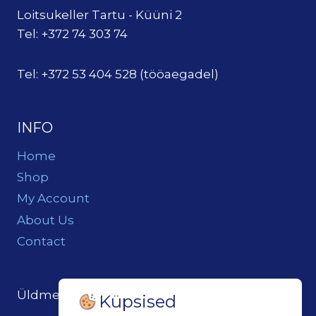
Loitsukeller Tartu - Küüni 2
Tel: +372 74 303 74
Tel: +372 53 404 528 (tööaegadel)
INFO
Home
Shop
My Account
About Us
Contact
Üldmeil:
loits@loitsukeller.ee
Küpsised