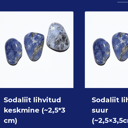
Sodaliit lihvitud
Sodaliit l
keskmine (~2,5*3
suur
cm)
(~2,5×3,5