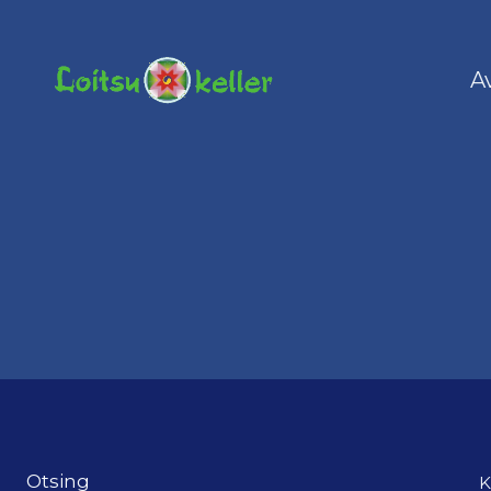
Skip
to
content
A
Otsing
K