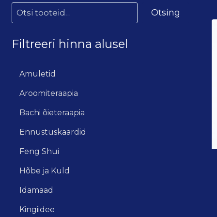
Otsing
Filtreeri hinna alusel
Amuletid
Aroomiteraapia
Bachi õieteraapia
Ennustuskaardid
Feng Shui
Hõbe ja Kuld
Idamaad
Kingiidee