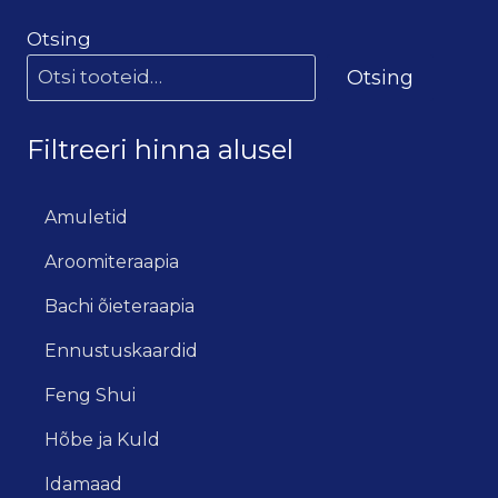
Otsing
Otsing
Filtreeri hinna alusel
Amuletid
Aroomiteraapia
Bachi õieteraapia
Ennustuskaardid
Feng Shui
Hõbe ja Kuld
Idamaad