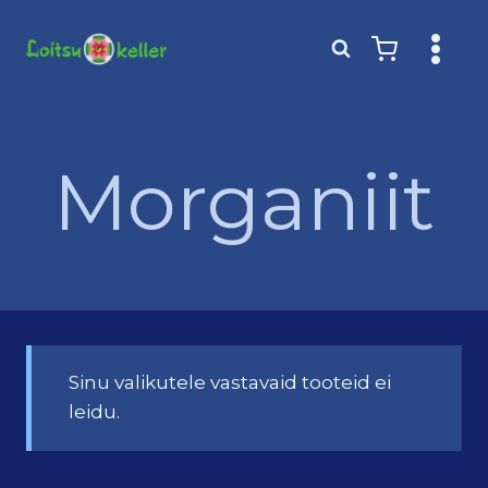
Skip
to
content
Morganiit
Sinu valikutele vastavaid tooteid ei
leidu.