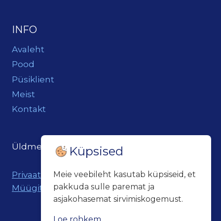
INFO
Avaleht
Pood
Püsiklient
Meist
Kontakt
Üldmeil:
loits@loitsukeller.ee
Küpsised
Privaatsuspoliitika
Meie veebileht kasutab küpsiseid, et
pakkuda sulle paremat ja
Müügitingimused
asjakohasemat sirvimiskogemust.
Loe rohkem...