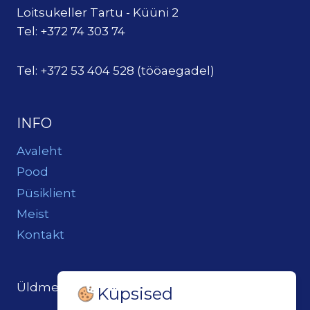
Loitsukeller Tartu - Küüni 2
Tel: +372 74 303 74
Tel: +372 53 404 528 (tööaegadel)
INFO
Avaleht
Pood
Püsiklient
Meist
Kontakt
Üldmeil:
loits@loitsukeller.ee
Küpsised