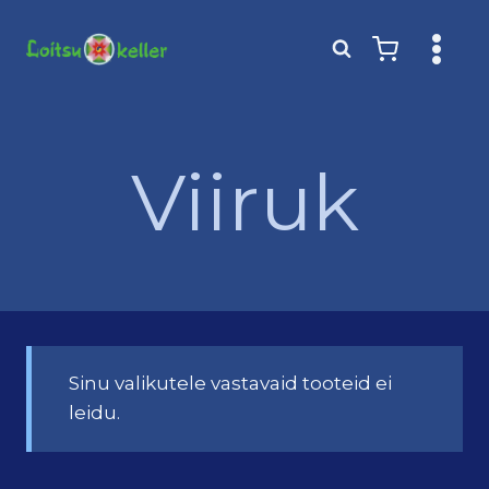
Skip
to
content
Viiruk
Sinu valikutele vastavaid tooteid ei
leidu.