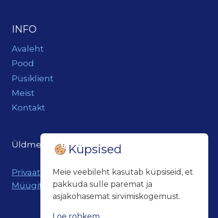
INFO
Avaleht
Pood
Püsiklient
Meist
Kontakt
Üldmeil:
loits@loitsukeller.ee
Küpsised
Privaatsuspoliitika
Meie veebileht kasutab küpsiseid, et
pakkuda sulle paremat ja
Müügitingimused
asjakohasemat sirvimiskogemust.
Loe rohkem...