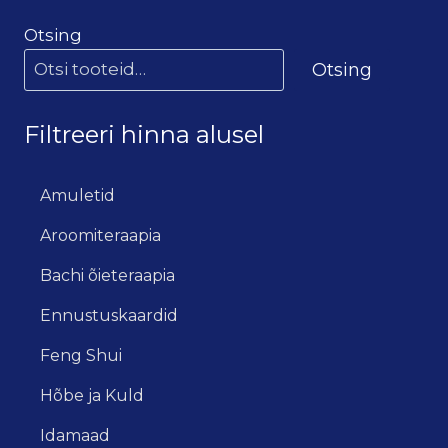
Otsing
Otsing
Filtreeri hinna alusel
Amuletid
Aroomiteraapia
Bachi õieteraapia
Ennustuskaardid
Feng Shui
Hõbe ja Kuld
Idamaad