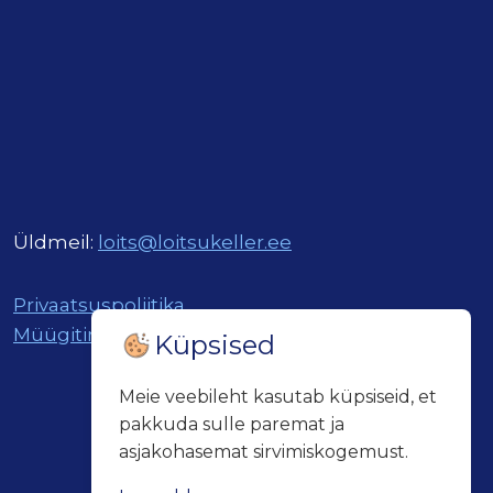
Üldmeil:
loits@loitsukeller.ee
Privaatsuspoliitika
Müügitingimused
Küpsised
Meie veebileht kasutab küpsiseid, et
pakkuda sulle paremat ja
asjakohasemat sirvimiskogemust.