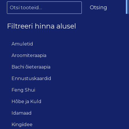
Otsing
Filtreeri hinna alusel
Amuletid
Aroomiteraapia
Bachi õieteraapia
Ennustuskaardid
Feng Shui
Hõbe ja Kuld
Idamaad
Kingiidee