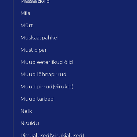
Massaažiõlid
Mila
Mürt
Muskaatpähkel
Must pipar
Muud eeterlikud õlid
Muud lõhnapirrud
Muud pirrud(viirukid)
Muud tarbed
Nelk
Nisuidu
Pirrualused(Viirukialused)