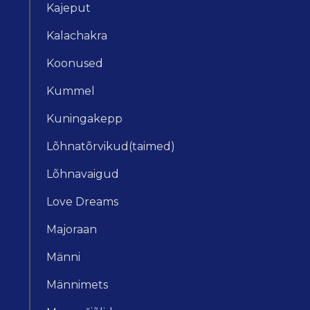
Kajeput
Kalachakra
Koonused
Kummel
Kuningakepp
Lõhnatõrvikud(taimed)
Lõhnavaigud
Love Dreams
Majoraan
Männi
Männimets