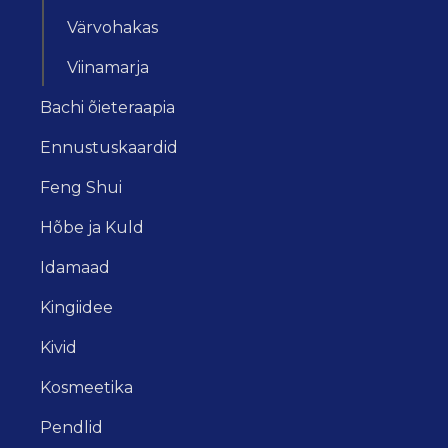
Värvohakas
Viinamarja
Bachi õieteraapia
Ennustuskaardid
Feng Shui
Hõbe ja Kuld
Idamaad
Kingiidee
Kivid
Kosmeetika
Pendlid