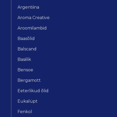
Argentiina
Aroma Creative
Aroomilambid
Baasõlid
Balscand
Basiilik
Bensoe
Bergamott
Eeterlikud õlid
Eukalüpt
Fenkol