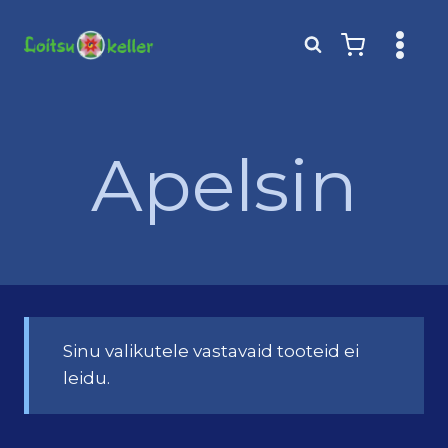
Skip
to
content
Apelsin
Sinu valikutele vastavaid tooteid ei
leidu.