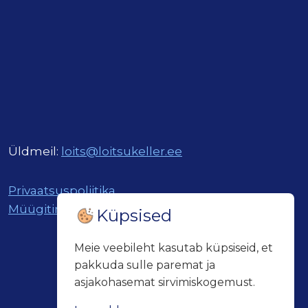
Üldmeil:
loits@loitsukeller.ee
Privaatsuspoliitika
Müügitingimused
Küpsised
Meie veebileht kasutab küpsiseid, et
pakkuda sulle paremat ja
asjakohasemat sirvimiskogemust.