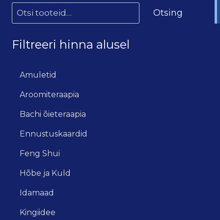
Otsing
Filtreeri hinna alusel
Amuletid
Aroomiteraapia
Bachi õieteraapia
Ennustuskaardid
Feng Shui
Hõbe ja Kuld
Idamaad
Kingiidee