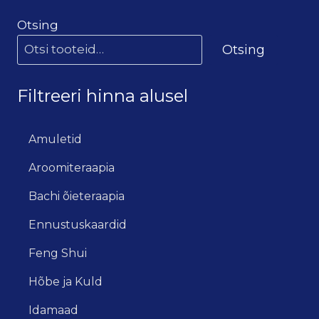
Otsing
Otsing
Filtreeri hinna alusel
Amuletid
Aroomiteraapia
Bachi õieteraapia
Ennustuskaardid
Feng Shui
Hõbe ja Kuld
Idamaad