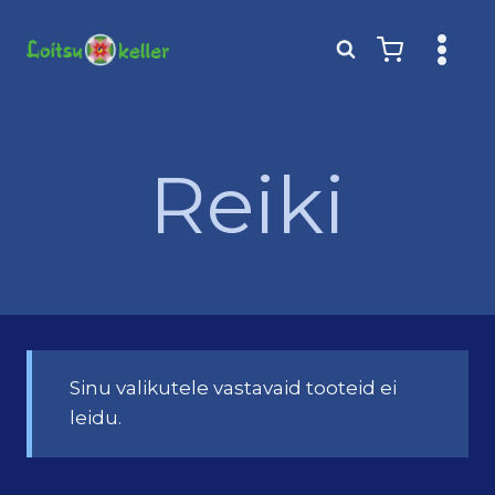
Skip
to
content
Reiki
Sinu valikutele vastavaid tooteid ei
leidu.