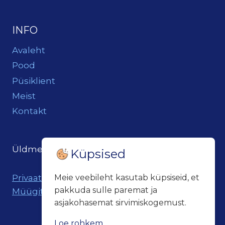
INFO
Avaleht
Pood
Püsiklient
Meist
Kontakt
Üldmeil:
loits@loitsukeller.ee
Küpsised
Privaatsuspoliitika
Meie veebileht kasutab küpsiseid, et
pakkuda sulle paremat ja
Müügitingimused
asjakohasemat sirvimiskogemust.
Loe rohkem...