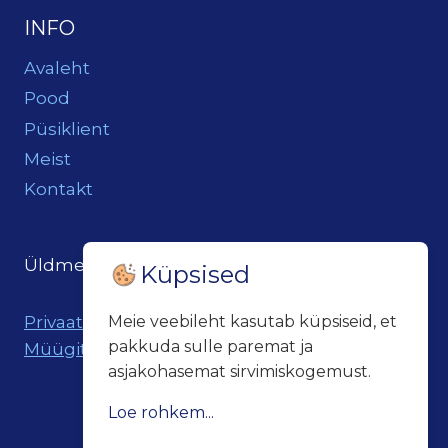
INFO
Avaleht
Pood
Püsiklient
Meist
Kontakt
Üldmeil:
loits@loitsukeller.ee
Küpsised
Meie veebileht kasutab küpsiseid, et
Privaatsuspoliitika
pakkuda sulle paremat ja
Müügitingimused
asjakohasemat sirvimiskogemust.
Loe rohkem...