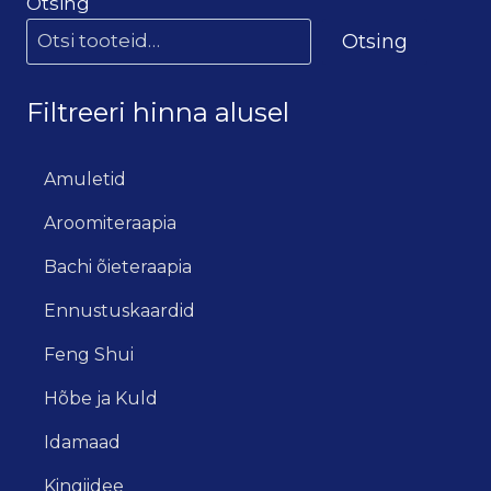
Otsing
Otsing
Filtreeri hinna alusel
Amuletid
Aroomiteraapia
Bachi õieteraapia
Ennustuskaardid
Feng Shui
Hõbe ja Kuld
Idamaad
Kingiidee