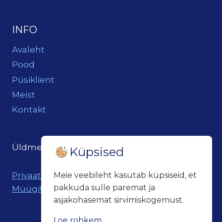
INFO
Avaleht
Pood
Püsiklient
Meist
Kontakt
Üldmeil:
loits@loitsukeller.ee
Küpsised
Privaatsuspoliitika
Meie veebileht kasutab küpsiseid, et
pakkuda sulle paremat ja
Müügitingimused
asjakohasemat sirvimiskogemust.
Loe rohkem...