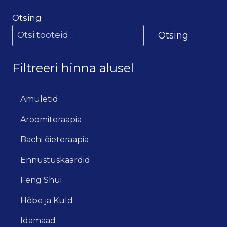
Otsing
Otsing
Filtreeri hinna alusel
Amuletid
Aroomiteraapia
Bachi õieteraapia
Ennustuskaardid
Feng Shui
Hõbe ja Kuld
Idamaad