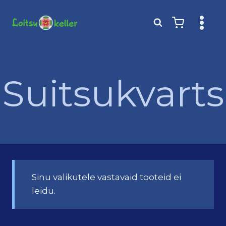
Skip
to
content
Suitsukvarts
Sinu valikutele vastavaid tooteid ei
leidu.