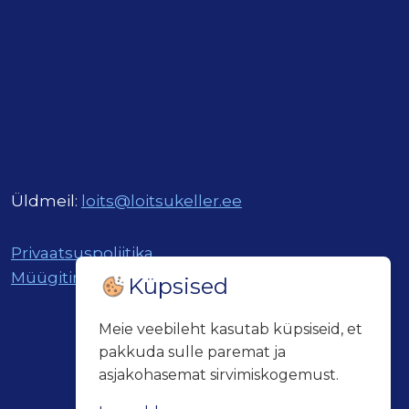
Üldmeil:
loits@loitsukeller.ee
Privaatsuspoliitika
Müügitingimused
Küpsised
Meie veebileht kasutab küpsiseid, et
pakkuda sulle paremat ja
asjakohasemat sirvimiskogemust.