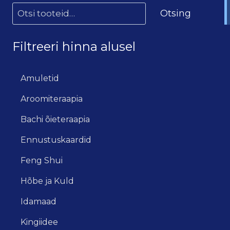
Otsing
Filtreeri hinna alusel
Amuletid
Aroomiteraapia
Bachi õieteraapia
Ennustuskaardid
Feng Shui
Hõbe ja Kuld
Idamaad
Kingiidee