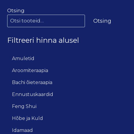
Otsing
Otsing
Filtreeri hinna alusel
Amuletid
Aroomiteraapia
Bachi õieteraapia
Ennustuskaardid
Feng Shui
Hõbe ja Kuld
Idamaad