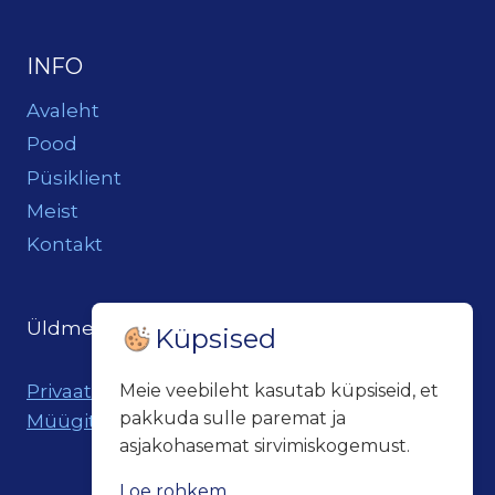
INFO
Avaleht
Pood
Püsiklient
Meist
Kontakt
Üldmeil:
loits@loitsukeller.ee
Küpsised
Privaatsuspoliitika
Meie veebileht kasutab küpsiseid, et
pakkuda sulle paremat ja
Müügitingimused
asjakohasemat sirvimiskogemust.
Loe rohkem...