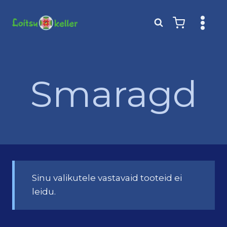
Skip
to
content
Smaragd
Sinu valikutele vastavaid tooteid ei
leidu.