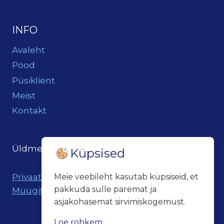
INFO
Avaleht
Pood
Püsiklient
Meist
Kontakt
Üldmeil:
loits@loitsukeller.ee
Küpsised
Privaatsuspoliitika
Meie veebileht kasutab küpsiseid, et
pakkuda sulle paremat ja
Müügitingimused
asjakohasemat sirvimiskogemust.
Loe rohkem...