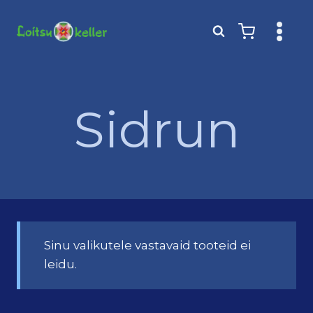
Skip
to
content
Sidrun
Sinu valikutele vastavaid tooteid ei
leidu.