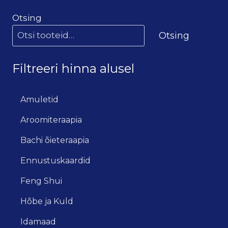
Otsing
Otsing
Filtreeri hinna alusel
Amuletid
Aroomiteraapia
Bachi õieteraapia
Ennustuskaardid
Feng Shui
Hõbe ja Kuld
Idamaad