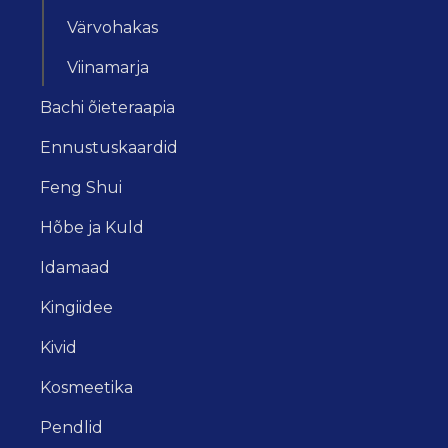
Värvohakas
Viinamarja
Bachi õieteraapia
Ennustuskaardid
Feng Shui
Hõbe ja Kuld
Idamaad
Kingiidee
Kivid
Kosmeetika
Pendlid