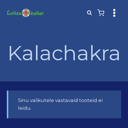
Skip
to
content
Kalachakra
Sinu valikutele vastavaid tooteid ei
leidu.