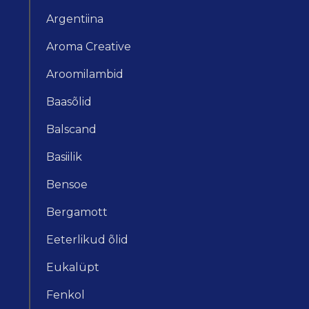
Argentiina
Aroma Creative
Aroomilambid
Baasõlid
Balscand
Basiilik
Bensoe
Bergamott
Eeterlikud õlid
Eukalüpt
Fenkol