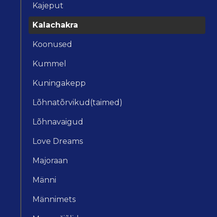
Kajeput
Kalachakra
Koonused
Kummel
Kuningakepp
Lõhnatõrvikud(taimed)
Lõhnavaigud
Love Dreams
Majoraan
Männi
Männimets