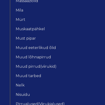
Massaažiõlid
Mila
Mürt
Muskaatpähkel
Must pipar
Muud eeterlikud õlid
Muud lõhnapirrud
Muud pirrud(viirukid)
Muud tarbed
Nelk
Nisuidu
Pirrualused(Viirukialused)