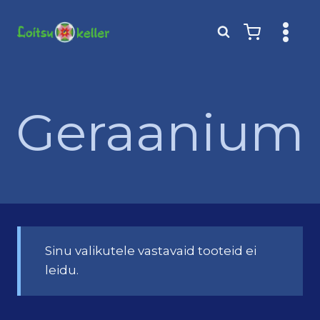
Skip
to
content
Geraanium
Sinu valikutele vastavaid tooteid ei
leidu.