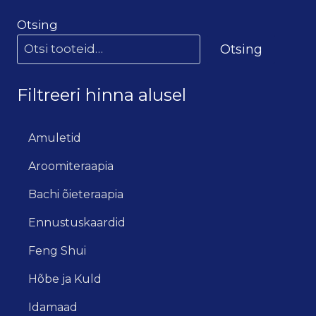
Otsing
Otsing
Filtreeri hinna alusel
Amuletid
Aroomiteraapia
Bachi õieteraapia
Ennustuskaardid
Feng Shui
Hõbe ja Kuld
Idamaad