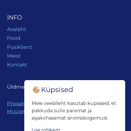
INFO
Avaleht
Pood
Püsiklient
Meist
Kontakt
Üldmeil:
loits@loitsukeller.ee
Küpsised
Privaatsuspoliitika
Meie veebileht kasutab küpsiseid, et
pakkuda sulle paremat ja
Müügitingimused
asjakohasemat sirvimiskogemust.
Loe rohkem...