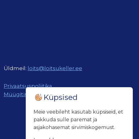
Üldmeil:
loits@loitsukeller.ee
Privaatsuspoliitika
Müügitingimused
Küpsised
Meie veebileht kasutab küpsiseid, et
pakkuda sulle paremat ja
asjakohasemat sirvimiskogemust.