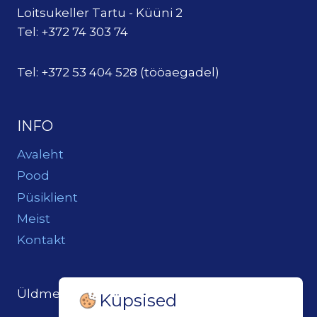
Loitsukeller Tartu - Küüni 2
Tel: +372 74 303 74
Tel: +372 53 404 528 (tööaegadel)
INFO
Avaleht
Pood
Püsiklient
Meist
Kontakt
Üldmeil:
loits@loitsukeller.ee
Küpsised