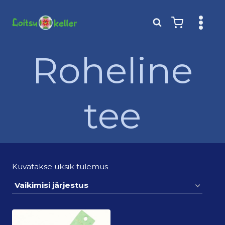
Skip
to
content
Roheline
tee
Kuvatakse üksik tulemus