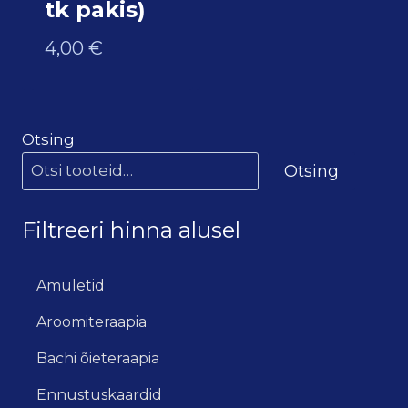
tk pakis)
4,00
€
Otsing
Otsing
Filtreeri hinna alusel
Amuletid
Aroomiteraapia
Bachi õieteraapia
Ennustuskaardid