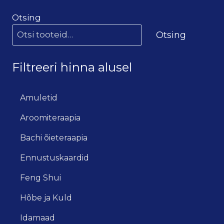
Otsing
Otsing
Filtreeri hinna alusel
Amuletid
Aroomiteraapia
Bachi õieteraapia
Ennustuskaardid
Feng Shui
Hõbe ja Kuld
Idamaad