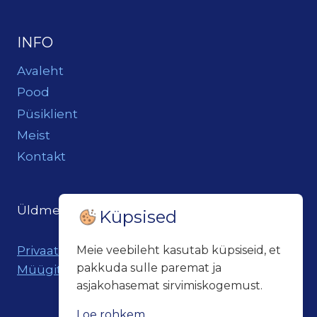
INFO
Avaleht
Pood
Püsiklient
Meist
Kontakt
Üldmeil:
loits@loitsukeller.ee
Küpsised
Privaatsuspoliitika
Meie veebileht kasutab küpsiseid, et
pakkuda sulle paremat ja
Müügitingimused
asjakohasemat sirvimiskogemust.
Loe rohkem...