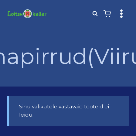
Skip
to
content
apirrud(Viir
Sinu valikutele vastavaid tooteid ei
leidu.