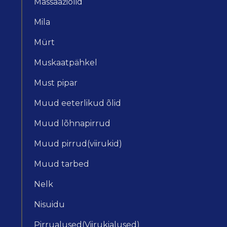
Massaažiõlid
Mila
Mürt
Muskaatpähkel
Must pipar
Muud eeterlikud õlid
Muud lõhnapirrud
Muud pirrud(viirukid)
Muud tarbed
Nelk
Nisuidu
Pirrualused(Viirukialused)