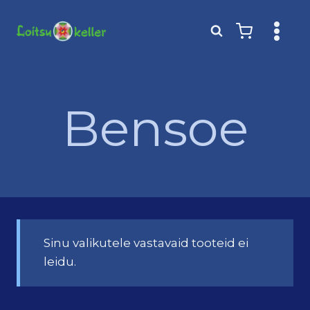
Skip
to
content
Bensoe
Sinu valikutele vastavaid tooteid ei
leidu.