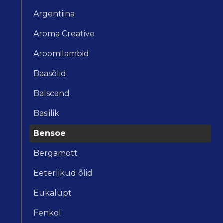
Argentiina
Aroma Creative
Aroomilambid
Baasõlid
Balscand
Basiilik
Bensoe
Bergamott
Eeterlikud õlid
Eukalüpt
Fenkol