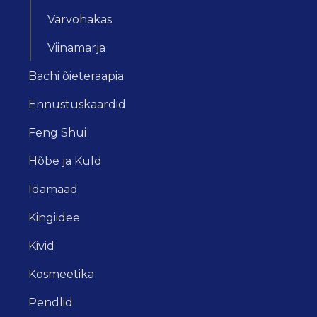
Värvohakas
Viinamarja
Bachi õieteraapia
Ennustuskaardid
Feng Shui
Hõbe ja Kuld
Idamaad
Kingiidee
Kivid
Kosmeetika
Pendlid