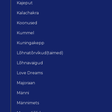
Kajeput
Kalachakra
Koonused
Kummel
Kuningakepp
Lõhnatõrvikud(taimed)
Lõhnavaigud
Love Dreams
Majoraan
Männi
Männimets