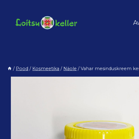
Skip
to
content
A
/
Pood
/
Kosmeetika
/
Näole
/
Vahar mesinduskreem ke