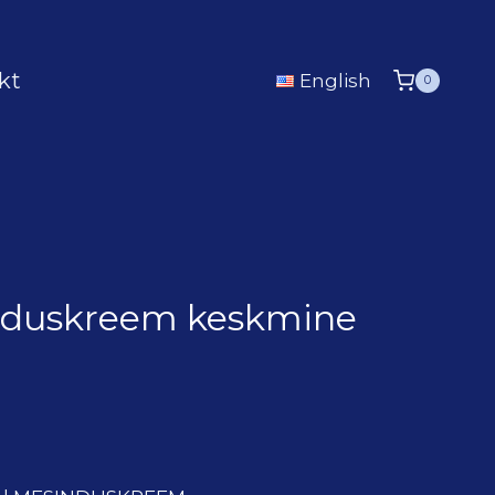
kt
English
0
nduskreem keskmine