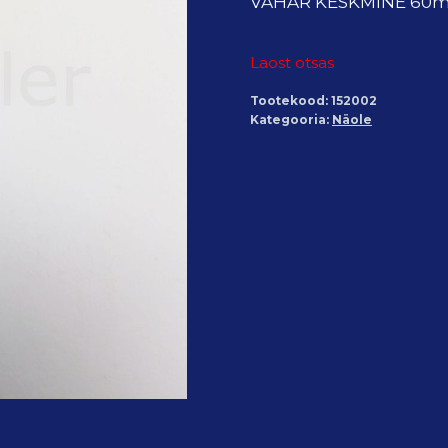
VAHAR KESKMINE 60
Laost otsas
Tootekood:
152002
Kategooria:
Näole