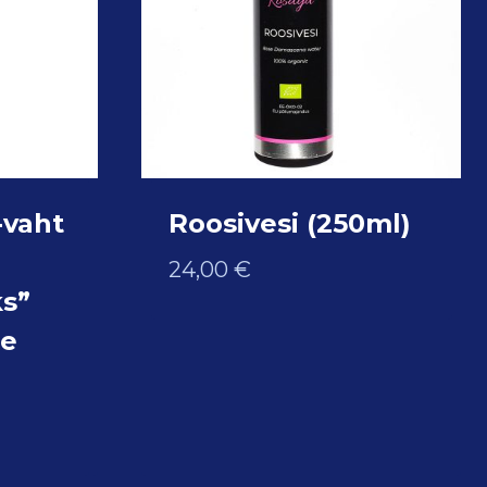
-vaht
Roosivesi (250ml)
24,00
€
s”
se