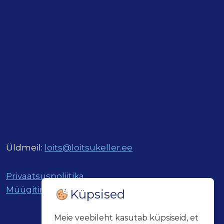
Üldmeil:
loits@loitsukeller.ee
Privaatsuspoliitika
Müügitingimused
Küpsised
Meie veebileht kasutab küpsiseid, et