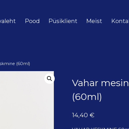
valeht
Pood
Püsiklient
Meist
Konta
skmine (60ml)
Vahar mesi
(60ml)
14,40
€