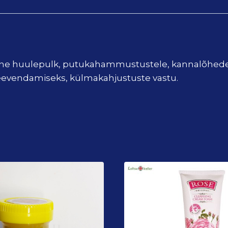
line huulepulk, putukahammustustele, kannalõhede
eevendamiseks, külmakahjustuste vastu.