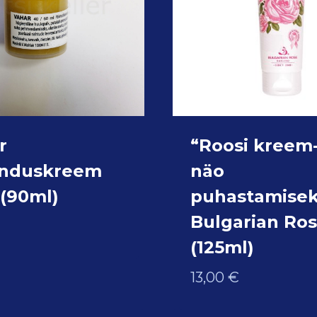
r
“Roosi kreem
nduskreem
näo
 (90ml)
puhastamisek
Bulgarian Ro
(125ml)
13,00
€