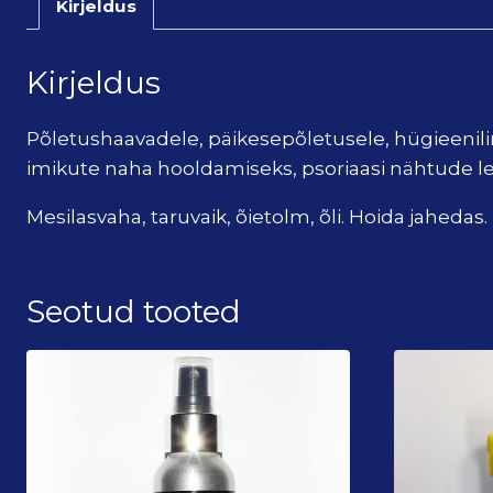
Kirjeldus
Kirjeldus
Põletushaavadele, päikesepõletusele, hügieeni
imikute naha hooldamiseks, psoriaasi nähtude l
Mesilasvaha, taruvaik, õietolm, õli. Hoida jahedas.
Seotud tooted