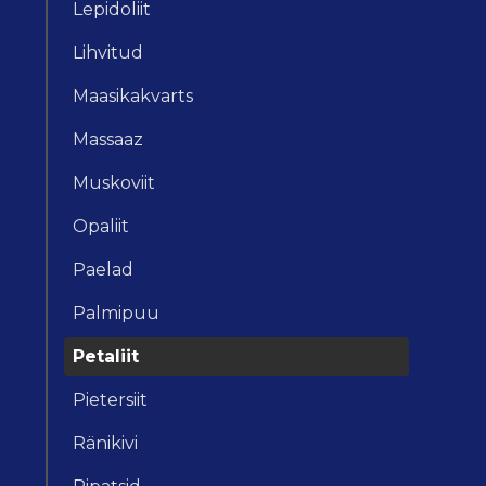
Lepidoliit
Lihvitud
Maasikakvarts
Massaaz
Muskoviit
Opaliit
Paelad
Palmipuu
Petaliit
Pietersiit
Ränikivi