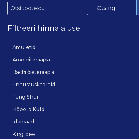
Otsing
Filtreeri hinna alusel
Amuletid
Aroomiteraapia
Bachi õieteraapia
Ennustuskaardid
Feng Shui
Hõbe ja Kuld
Idamaad
Kingiidee