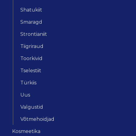
Shatukiit
Smaragd
Strontianiit
Tiigriraud
Toorkivid
Tselestiit
Türkiis
Uus
Valgustid
Võtmehoidjad
Kosmeetika