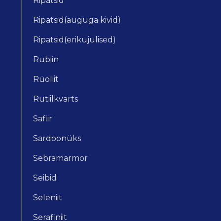
Ripatsid
Ripatsid(auguga kivid)
Ripatsid(erikujulised)
Rubiin
Rüoliit
Rutiilkvarts
Safiir
Sardoonüks
Sebramarmor
Seibid
Seleniit
Serafiniit