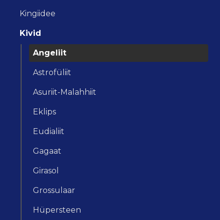
Kingiidee
Kivid
Angeliit
Astrofüliit
Asuriit-Malahhiit
Eklips
Eudialiit
Gagaat
Girasol
Grossulaar
Hüpersteen