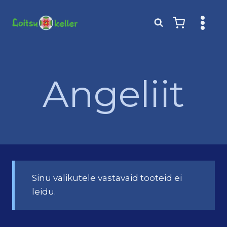
Skip
to
content
Angeliit
Sinu valikutele vastavaid tooteid ei
leidu.