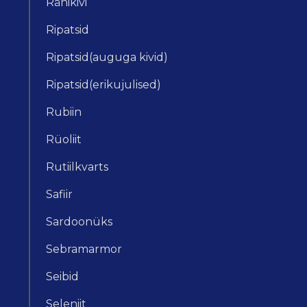
Ränikivi
Ripatsid
Ripatsid(auguga kivid)
Ripatsid(erikujulised)
Rubiin
Rüoliit
Rutiilkvarts
Safiir
Sardoonüks
Sebramarmor
Seibid
Seleniit