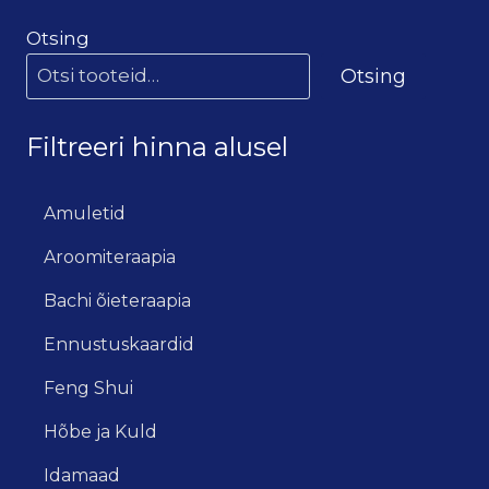
Otsing
Otsing
Filtreeri hinna alusel
Amuletid
Aroomiteraapia
Bachi õieteraapia
Ennustuskaardid
Feng Shui
Hõbe ja Kuld
Idamaad