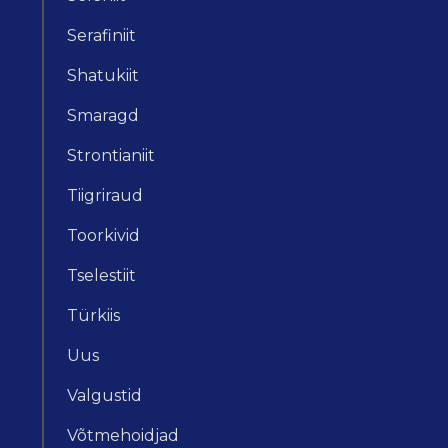
Serafiniit
Shatukiit
Smaragd
Strontianiit
Tiigriraud
Toorkivid
Tselestiit
Türkiis
Uus
Valgustid
Võtmehoidjad