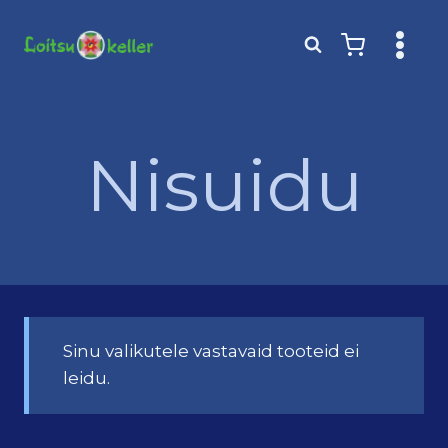
Skip
to
content
Nisuidu
Sinu valikutele vastavaid tooteid ei
leidu.