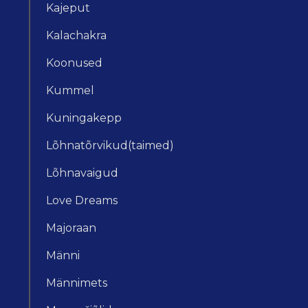
Kajeput
Kalachakra
Koonused
Kummel
Kuningakepp
Lõhnatõrvikud(taimed)
Lõhnavaigud
Love Dreams
Majoraan
Männi
Männimets