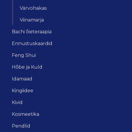
Värvohakas
Viinamarja
Bachi õieteraapia
Ennustuskaardid
Feng Shui
Hõbe ja Kuld
Idamaad
Kingiidee
Kivid
Kosmeetika
Pendlid