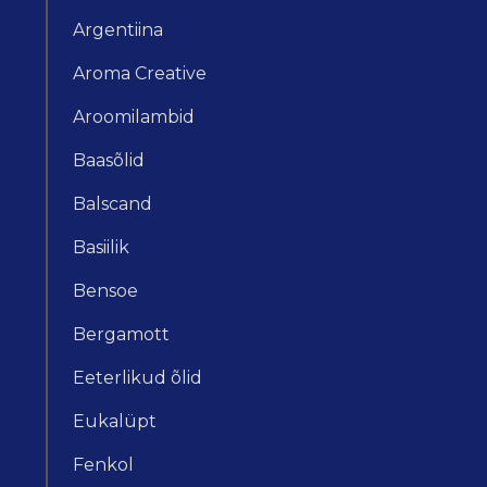
Argentiina
Aroma Creative
Aroomilambid
Baasõlid
Balscand
Basiilik
Bensoe
Bergamott
Eeterlikud õlid
Eukalüpt
Fenkol