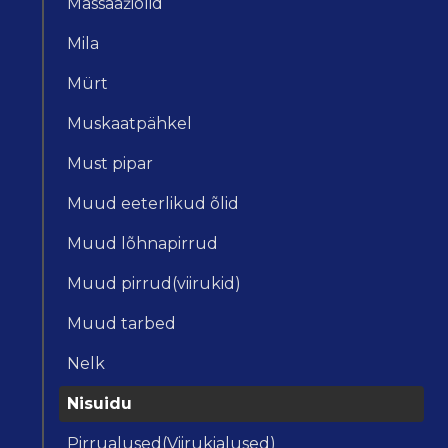
Massaažiõlid
Mila
Mürt
Muskaatpähkel
Must pipar
Muud eeterlikud õlid
Muud lõhnapirrud
Muud pirrud(viirukid)
Muud tarbed
Nelk
Nisuidu
Pirrualused(Viirukialused)