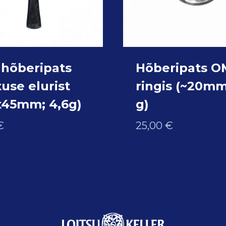
 hõberipats
Hõberipats O
use elurist
ringis (~20mm
x45mm; 4,6g)
g)
€
25,00
€