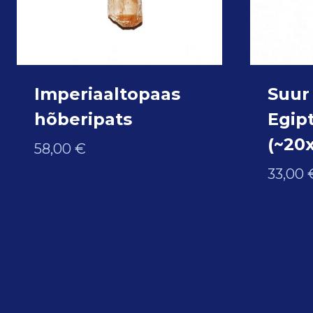
Imperiaaltopaas
Suur
hõberipats
Egipt
(~20
58,00
€
33,00