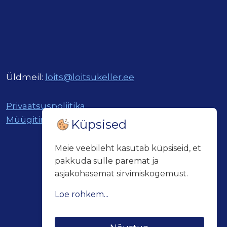
Üldmeil:
loits@loitsukeller.ee
Privaatsuspoliitika
Müügitingimused
Küpsised
Meie veebileht kasutab küpsiseid, et
pakkuda sulle paremat ja
asjakohasemat sirvimiskogemust.
Loe rohkem...
Küpsiseid kasutatakse kolmel