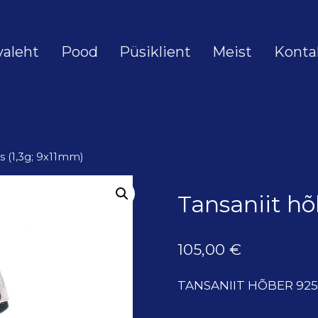
valeht
Pood
Püsiklient
Meist
Konta
s (1,3g; 9x11mm)
Tansaniit hõ
105,00
€
TANSANIIT HÕBER 925´