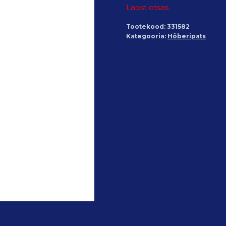
Laost otsas
Tootekood:
331582
Kategooria:
Hõberipats