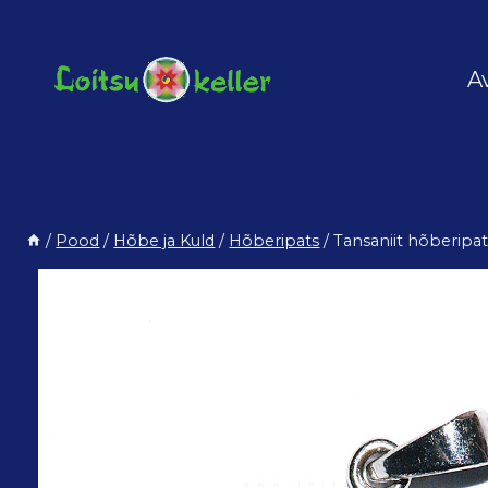
Skip
to
content
A
/
Pood
/
Hõbe ja Kuld
/
Hõberipats
/
Tansaniit hõberipat