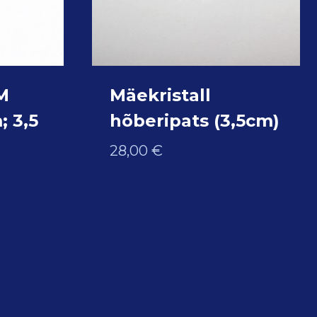
M
Mäekristall
; 3,5
hõberipats (3,5cm)
28,00
€