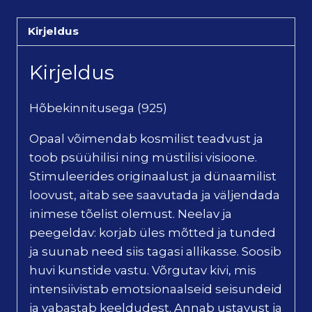
Kirjeldus
Kirjeldus
Hõbekinnitusega (925)
Opaal võimendab kosmilist teadvust ja
toob psüühilisi ning müstilisi visioone.
Stimuleerides originaalust ja dünaamilist
loovust, aitab see saavutada ja väljendada
inimese tõelist olemust. Neelav ja
peegeldav: korjab üles mõtted ja tunded
ja suunab need siis tagasi allikasse. Soosib
huvi kunstide vastu. Võrgutav kivi, mis
intensiivistab emotsionaalseid seisundeid
ja vabastab keeldudest. Annab ustavust ja