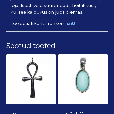
lojaalsust, võib suurendada heitlikkust,
kui see kalduvus on juba olemas.
Loe opaali kohta rohkem
siit
!
Seotud tooted