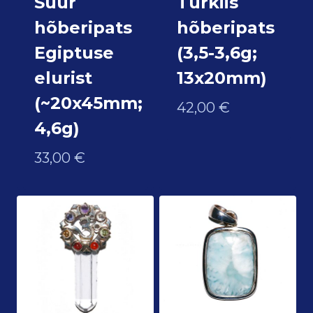
Suur
Türkiis
hõberipats
hõberipats
Egiptuse
(3,5-3,6g;
elurist
13x20mm)
(~20x45mm;
42,00
€
4,6g)
33,00
€