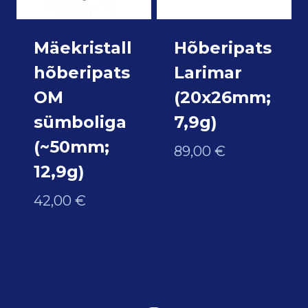
Mäekristall
Hõberipats
hõberipats
Larimar
OM
(20x26mm;
sümboliga
7,9g)
(~50mm;
89,00
€
12,9g)
42,00
€