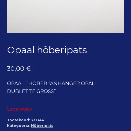
Opaal hõberipats
30,00
€
OPAAL ´HÕBER “ANHÄNGER OPAL-
DUBLETTE GROSS”
Laost otsas
Tootekood:
331344
Kategooria:
Hõberipats