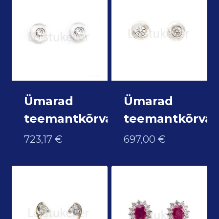
Ümarad
Ümarad
teemantkõrvarõngad
teemantkõrva
723,17
€
697,00
€