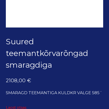
Suured
teemantkõrvarõngad
smaragdiga
2108,00
€
SMARAGD TEEMANTIGA KULDKR VALGE 585´
Laost otsas