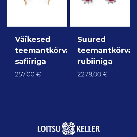
Väikesed
Suured
teemantkõrvarõngad
teemantkõrva
safiiriga
rubiiniga
257,00
€
2278,00
€