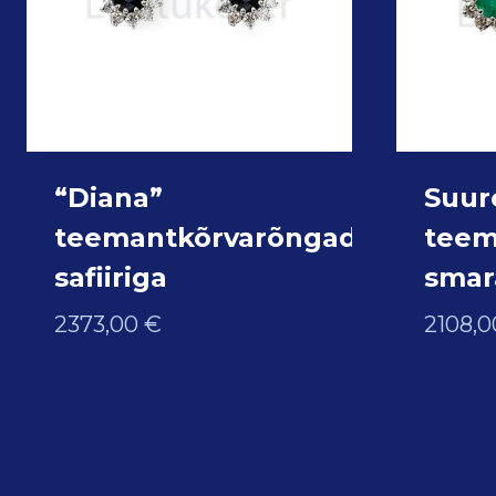
“Diana”
Suur
teemantkõrvarõngad
teem
safiiriga
smar
2373,00
€
2108,