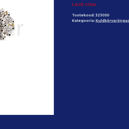
Laost otsas
Tootekood:
323050
Kategooria:
Kuldkõrvarõnga