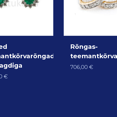
ed
Rõngas-
antkõrvarõngad
teemantkõrv
agdiga
706,00
€
00
€