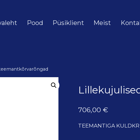
valeht
Pood
Püsiklient
Meist
Konta
ed teemantkõrvarõngad
Lillekujuli
706,00
€
TEEMANTIGA KULDKR L