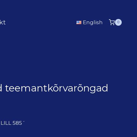
kt
English
0
sed teemantkõrvarõngad
ILL 585´