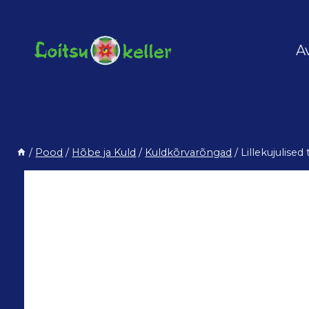
Skip
to
content
A
/
Pood
/
Hõbe ja Kuld
/
Kuldkõrvarõngad
/
Lillekujulis