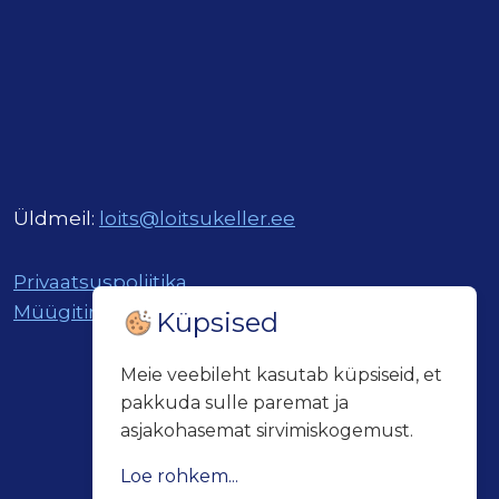
Üldmeil:
loits@loitsukeller.ee
Privaatsuspoliitika
Müügitingimused
Küpsised
Meie veebileht kasutab küpsiseid, et
pakkuda sulle paremat ja
asjakohasemat sirvimiskogemust.
Loe rohkem...