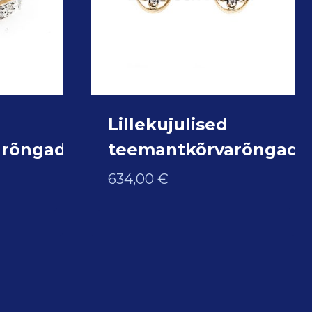
Lillekujulised
arõngad
teemantkõrvarõngad
634,00
€