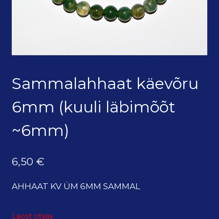
Sammalahhaat käevõru
6mm (kuuli läbimõõt
~6mm)
6,50
€
AHHAAT KV ÜM 6MM SAMMAL
Laost otsas