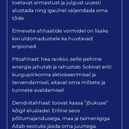
toetavat armastust ja julgust uuesti
alustada ning igaühel väljendada oma
tõde.
Erinevate ahhaatide vormidel on lisaks
kivi üldomadustele ka huvitavad
erijooned:
Pitsahhaat: hea ravikivi, selle pehme
energia jahutab ja rahustab. Sobivat eriti
kurgupiirkonna aktiviseerimisel ja
tervendamisel, aitavat oma mõtete ja
tunnete avaldamisel.
Dendriitahhaat: toovat kaasa “jõukuse”
kõigil elualadel. Eriline seos
põllumajandusega, maa ja taimeriigiga.
Aitab seotuks jääda oma juurtega.