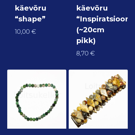
käevõru
käevõru
“shape”
“Inspiratsioon”
(~20cm
10,00
€
pikk)
8,70
€