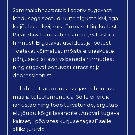
Sammalahhaat: stabiliseeriv, tugevasti
loodusega seotud, uute alguste kivi, aga
ka jõukuse kivi, mis tõmbavat ligi küllust.
Parandavat enesehinnangut, vabastab
hirmust. Ergutavat usaldust ja lootust.
Toetavat võimalust mõista eluraskuste
põhjuseid; aitavat vabaneda hirmudest
ning sügaval peituvast stressist ja
depressioonist.
Tuliahhaat: aitab luua sügava ühenduse
maa ja tuleelemendiga. Selle energia
rahustab ning toob turvatunde, ergutab
elujõudu kõigil tasanditel. Andvat tugeva
kaitset, “pöörates kurjuse tagasi” selle
allika juurde.