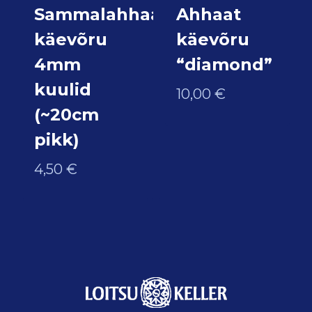
Sammalahhaat
Ahhaat
käevõru
käevõru
4mm
“diamond”
kuulid
10,00
€
(~20cm
pikk)
4,50
€