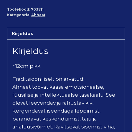
Tootekood:
703711
Kategooria:
Ahhaat
Kirjeldus
Kirjeldus
~12cm pikk
Traditsiooniliselt on arvatud:
Ahhaat toovat kaasa emotsionaalse,
füüsilise ja intellektuaalse tasakaalu. See
olevat leevendav ja rahustav kivi.
Kergendavat iseendaga leppimist,
parandavat keskendumist, taju ja
analüüsivõimet. Ravitsevat sisemist viha,