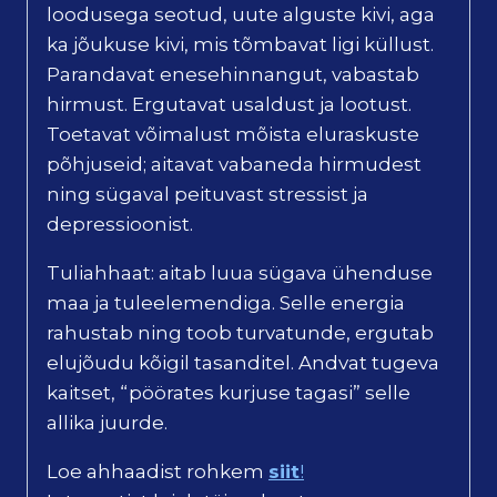
loodusega seotud, uute alguste kivi, aga
ka jõukuse kivi, mis tõmbavat ligi küllust.
Parandavat enesehinnangut, vabastab
hirmust. Ergutavat usaldust ja lootust.
Toetavat võimalust mõista eluraskuste
põhjuseid; aitavat vabaneda hirmudest
ning sügaval peituvast stressist ja
depressioonist.
Tuliahhaat: aitab luua sügava ühenduse
maa ja tuleelemendiga. Selle energia
rahustab ning toob turvatunde, ergutab
elujõudu kõigil tasanditel. Andvat tugeva
kaitset, “pöörates kurjuse tagasi” selle
allika juurde.
Loe ahhaadist rohkem
siit
!