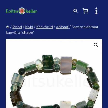
Skip
to
content
/
Pood
/
Kivid
/
Käevõrud
/
Ahhaat
/
Sammalahhaat
käevõru “shape”