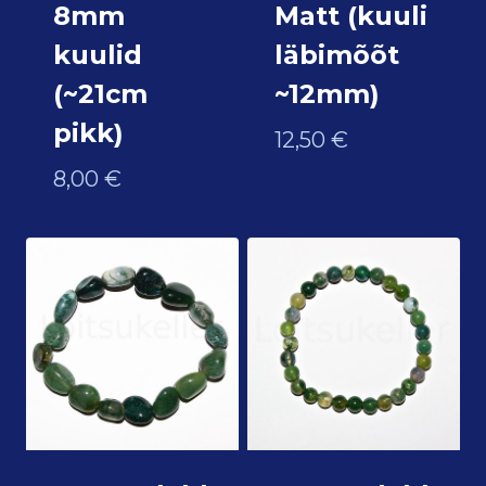
8mm
Matt (kuuli
kuulid
läbimõõt
(~21cm
~12mm)
pikk)
12,50
€
8,00
€