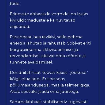
tõde.
Erinevate ahhaatide vormidel on lisaks
kivi üldomadustele ka huvitavad
erijooned:
Pitsahhaat: hea ravikivi, selle pehme
energia jahutab ja rahustab. Sobivat eriti
kurgupiirkonna aktiviseerimisel ja
tervendamisel, aitavat oma mõtete ja
tunnete avaldamisel.
Dendriitahhaat: toovat kaasa “jõukuse”
kõigil elualadel. Eriline seos
põllumajandusega, maa ja taimeriigiga.
Aitab seotuks jääda oma juurtega.
Sammalahhaat: stabiliseeriv, tugevasti