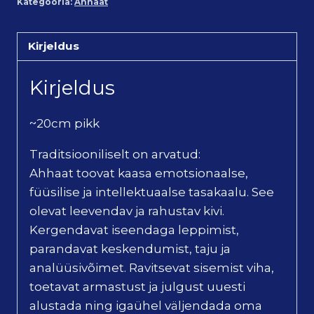
Kategooria:
Ahhaat
Kirjeldus
Kirjeldus
~20cm pikk
Traditsiooniliselt on arvatud:
Ahhaat toovat kaasa emotsionaalse,
füüsilise ja intellektuaalse tasakaalu. See
olevat leevendav ja rahustav kivi.
Kergendavat iseendaga leppimist,
parandavat keskendumist, taju ja
analüüsivõimet. Ravitsevat sisemist viha,
toetavat armastust ja julgust uuesti
alustada ning igaühel väljendada oma