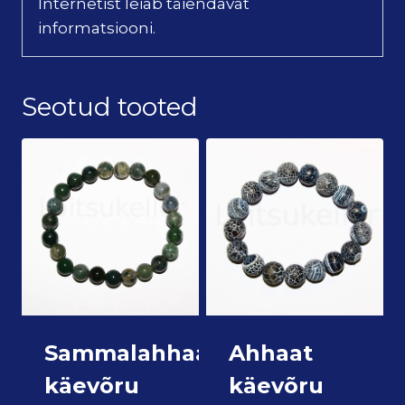
Internetist leiab täiendavat
informatsiooni.
Seotud tooted
Sammalahhaat
Ahhaat
käevõru
käevõru