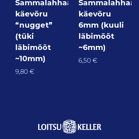
Sammalahhaat
Sammalahhaat
käevõru
käevõru
“nugget”
6mm (kuuli
(tüki
läbimõõt
läbimõõt
~6mm)
~10mm)
6,50
€
9,80
€