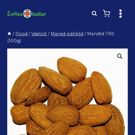
Skip
to
content
/
Pood
/
Väetoit
/
Marjad-pähklid
/
Mandlid TRS
(100g)