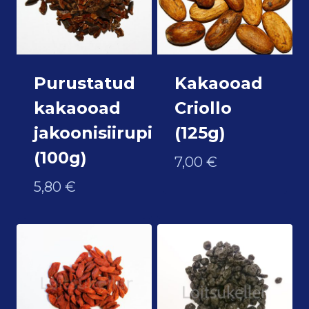
Purustatud
Kakaooad
kakaooad
Criollo
jakoonisiirupiga
(125g)
(100g)
7,00
€
5,80
€